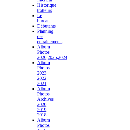
Historique
trotteurs
Le
bureau
Débutants
Planning
des
entrainements
Album
Photos
2026,2025,2024
Album
Photos
2023,
2022,
2021
Album
Photos
Archives
2020,
2019,
2018
Album
Photos