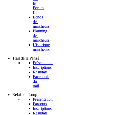
le
Forum
!!!
Echos
des
marcheurs...
Planning
des
marcheurs
Historique
marcheurs
Trail
de la Penzé
Présentation
Inscriptions
Résultats
Facebook
du
trail
Relais
du Loup
Présentation
Parcours
Inscriptions
Résultats