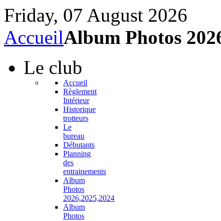
Friday, 07 August 2026
Accueil
Album Photos 202
Le
club
Accueil
Règlement
Intérieur
Historique
trotteurs
Le
bureau
Débutants
Planning
des
entrainements
Album
Photos
2026,2025,2024
Album
Photos