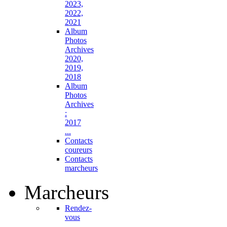
2023,
2022,
2021
Album
Photos
Archives
2020,
2019,
2018
Album
Photos
Archives
:
2017
...
Contacts
coureurs
Contacts
marcheurs
Marcheurs
Rendez-
vous
...