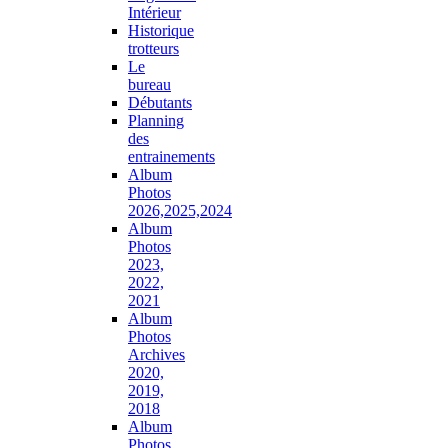
Intérieur
Historique
trotteurs
Le
bureau
Débutants
Planning
des
entrainements
Album
Photos
2026,2025,2024
Album
Photos
2023,
2022,
2021
Album
Photos
Archives
2020,
2019,
2018
Album
Photos