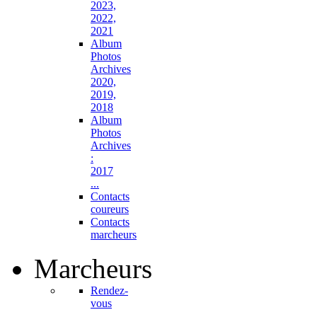
2023,
2022,
2021
Album
Photos
Archives
2020,
2019,
2018
Album
Photos
Archives
:
2017
...
Contacts
coureurs
Contacts
marcheurs
Marcheurs
Rendez-
vous
...