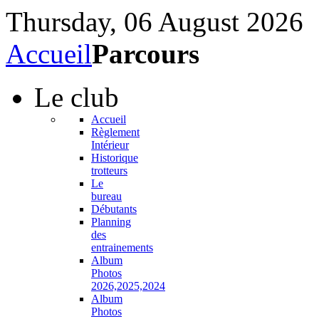
Thursday, 06 August 2026
Accueil
Parcours
Le
club
Accueil
Règlement
Intérieur
Historique
trotteurs
Le
bureau
Débutants
Planning
des
entrainements
Album
Photos
2026,2025,2024
Album
Photos