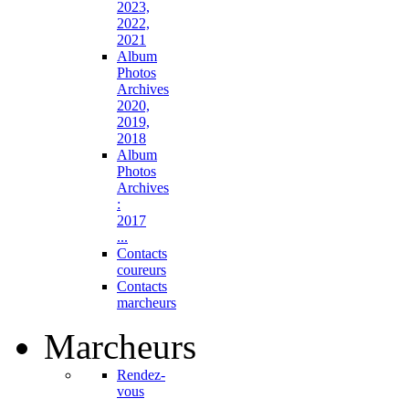
2023,
2022,
2021
Album
Photos
Archives
2020,
2019,
2018
Album
Photos
Archives
:
2017
...
Contacts
coureurs
Contacts
marcheurs
Marcheurs
Rendez-
vous
...