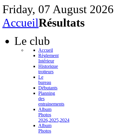
Friday, 07 August 2026
Accueil
Résultats
Le
club
Accueil
Règlement
Intérieur
Historique
trotteurs
Le
bureau
Débutants
Planning
des
entrainements
Album
Photos
2026,2025,2024
Album
Photos