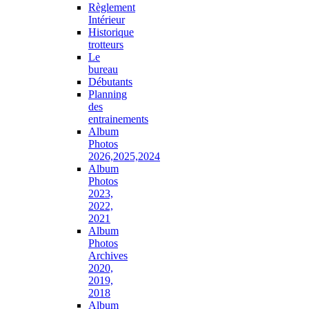
Règlement
Intérieur
Historique
trotteurs
Le
bureau
Débutants
Planning
des
entrainements
Album
Photos
2026,2025,2024
Album
Photos
2023,
2022,
2021
Album
Photos
Archives
2020,
2019,
2018
Album