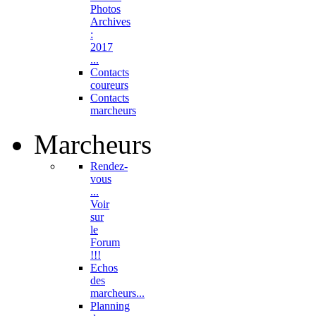
Photos
Archives
:
2017
...
Contacts
coureurs
Contacts
marcheurs
Marcheurs
Rendez-
vous
...
Voir
sur
le
Forum
!!!
Echos
des
marcheurs...
Planning