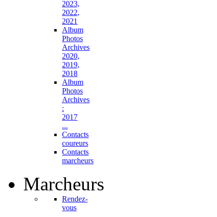
2023,
2022,
2021
Album
Photos
Archives
2020,
2019,
2018
Album
Photos
Archives
:
2017
...
Contacts
coureurs
Contacts
marcheurs
Marcheurs
Rendez-
vous
...