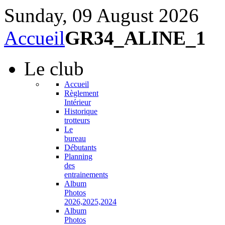
Sunday, 09 August 2026
Accueil
GR34_ALINE_1
Le
club
Accueil
Règlement
Intérieur
Historique
trotteurs
Le
bureau
Débutants
Planning
des
entrainements
Album
Photos
2026,2025,2024
Album
Photos