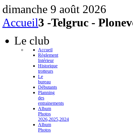
dimanche 9 août 2026
Accueil
3 -Telgruc - Plone
Le
club
Accueil
Règlement
Intérieur
Historique
trotteurs
Le
bureau
Débutants
Planning
des
entrainements
Album
Photos
2026,2025,2024
Album
Photos