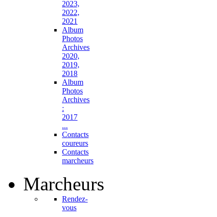
2023,
2022,
2021
Album
Photos
Archives
2020,
2019,
2018
Album
Photos
Archives
:
2017
...
Contacts
coureurs
Contacts
marcheurs
Marcheurs
Rendez-
vous
...