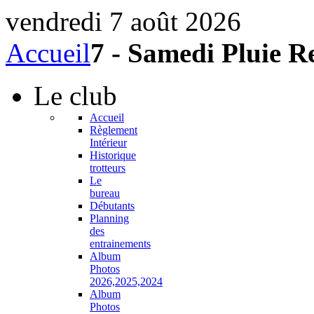
vendredi 7 août 2026
Accueil
7 - Samedi Pluie R
Le
club
Accueil
Règlement
Intérieur
Historique
trotteurs
Le
bureau
Débutants
Planning
des
entrainements
Album
Photos
2026,2025,2024
Album
Photos