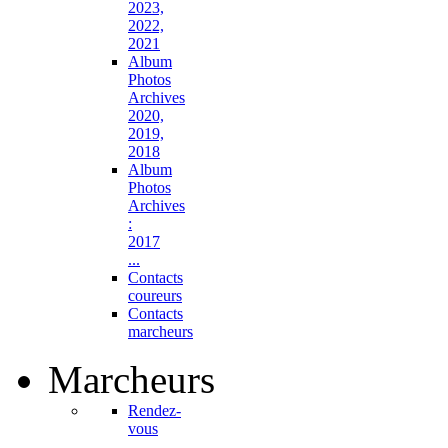
2023,
2022,
2021
Album
Photos
Archives
2020,
2019,
2018
Album
Photos
Archives
:
2017
...
Contacts
coureurs
Contacts
marcheurs
Marcheurs
Rendez-
vous
...