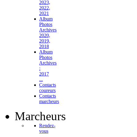
2023,
2022,
2021
Album
Photos
Archives
2020,
2019,
2018
Album
Photos
Archives
:
2017
...
Contacts
coureurs
Contacts
marcheurs
Marcheurs
Rendez-
vous
...