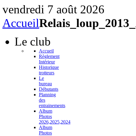
vendredi 7 août 2026
Accueil
Relais_loup_2013
Le
club
Accueil
Règlement
Intérieur
Historique
trotteurs
Le
bureau
Débutants
Planning
des
entrainements
Album
Photos
2026,2025,2024
Album
Photos