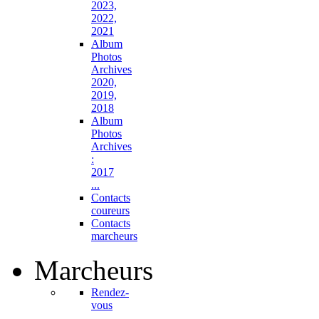
2023,
2022,
2021
Album
Photos
Archives
2020,
2019,
2018
Album
Photos
Archives
:
2017
...
Contacts
coureurs
Contacts
marcheurs
Marcheurs
Rendez-
vous
...