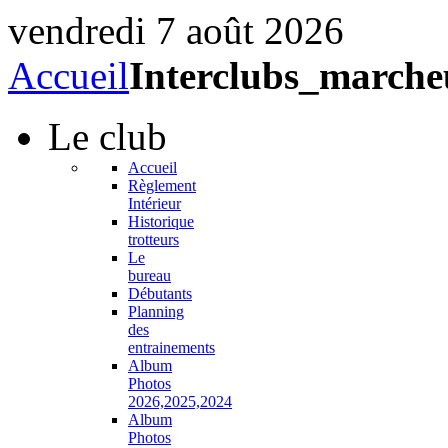
vendredi 7 août 2026
Accueil
Interclubs_marche
Le
club
Accueil
Règlement
Intérieur
Historique
trotteurs
Le
bureau
Débutants
Planning
des
entrainements
Album
Photos
2026,2025,2024
Album
Photos