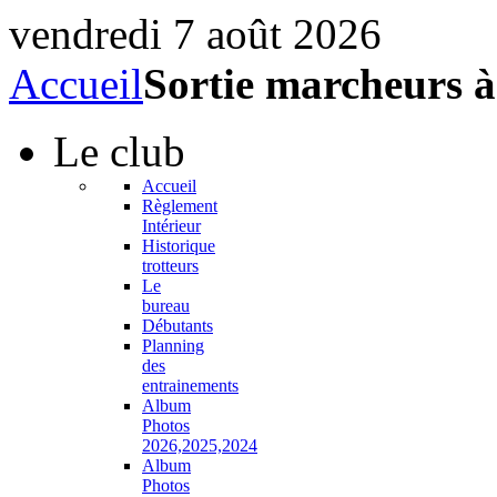
vendredi 7 août 2026
Accueil
Sortie marcheurs à
Le
club
Accueil
Règlement
Intérieur
Historique
trotteurs
Le
bureau
Débutants
Planning
des
entrainements
Album
Photos
2026,2025,2024
Album
Photos