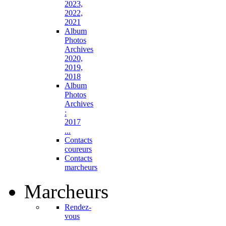
2023,
2022,
2021
Album
Photos
Archives
2020,
2019,
2018
Album
Photos
Archives
:
2017
...
Contacts
coureurs
Contacts
marcheurs
Marcheurs
Rendez-
vous
...