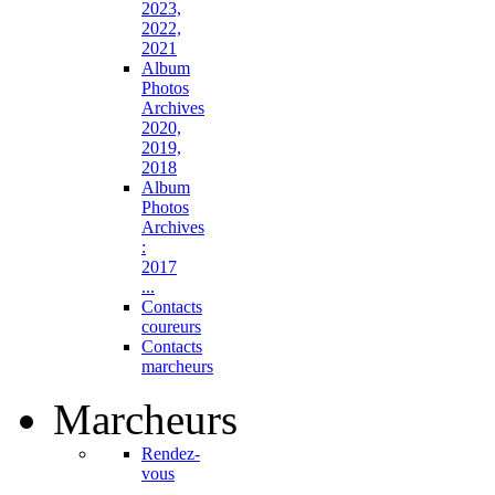
2023,
2022,
2021
Album
Photos
Archives
2020,
2019,
2018
Album
Photos
Archives
:
2017
...
Contacts
coureurs
Contacts
marcheurs
Marcheurs
Rendez-
vous
...