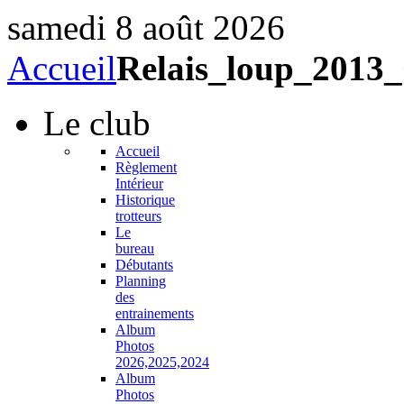
samedi 8 août 2026
Accueil
Relais_loup_201
Le
club
Accueil
Règlement
Intérieur
Historique
trotteurs
Le
bureau
Débutants
Planning
des
entrainements
Album
Photos
2026,2025,2024
Album
Photos