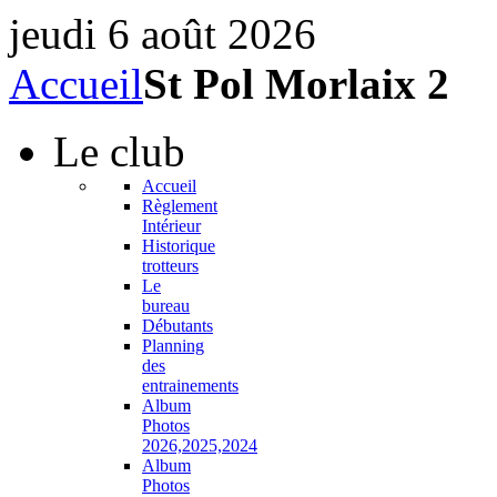
jeudi 6 août 2026
Accueil
St Pol Morlaix 2
Le
club
Accueil
Règlement
Intérieur
Historique
trotteurs
Le
bureau
Débutants
Planning
des
entrainements
Album
Photos
2026,2025,2024
Album
Photos