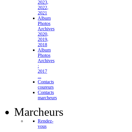
2023,
2022,
2021
Album
Photos
Archives
2020,
2019,
2018
Album
Photos
Archives
:
2017
...
Contacts
coureurs
Contacts
marcheurs
Marcheurs
Rendez-
vous
...