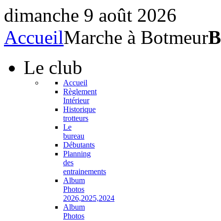
dimanche 9 août 2026
Accueil
Marche à Botmeur
B
Le
club
Accueil
Règlement
Intérieur
Historique
trotteurs
Le
bureau
Débutants
Planning
des
entrainements
Album
Photos
2026,2025,2024
Album
Photos