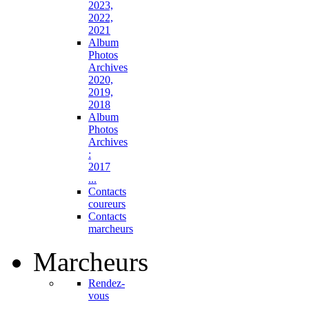
2023,
2022,
2021
Album
Photos
Archives
2020,
2019,
2018
Album
Photos
Archives
:
2017
...
Contacts
coureurs
Contacts
marcheurs
Marcheurs
Rendez-
vous
...