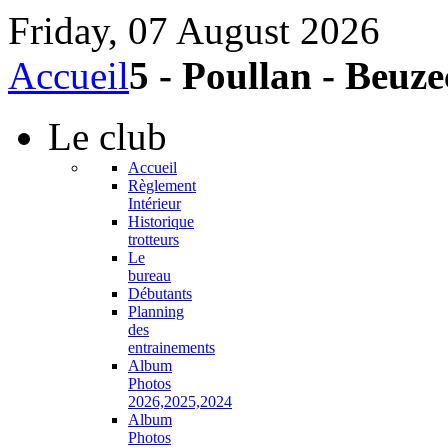
Friday, 07 August 2026
Accueil
5 - Poullan - Beuz
Le
club
Accueil
Règlement
Intérieur
Historique
trotteurs
Le
bureau
Débutants
Planning
des
entrainements
Album
Photos
2026,2025,2024
Album
Photos