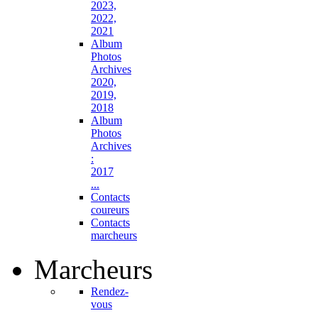
2023,
2022,
2021
Album
Photos
Archives
2020,
2019,
2018
Album
Photos
Archives
:
2017
...
Contacts
coureurs
Contacts
marcheurs
Marcheurs
Rendez-
vous
...