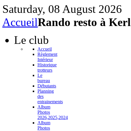
Saturday, 08 August 2026
Accueil
Rando resto à Ker
Le
club
Accueil
Règlement
Intérieur
Historique
trotteurs
Le
bureau
Débutants
Planning
des
entrainements
Album
Photos
2026,2025,2024
Album
Photos