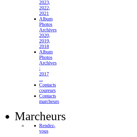
2023,
2022,
2021
Album
Photos
Archives
2020,
2019,
2018
Album
Photos
Archives
:
2017
...
Contacts
coureurs
Contacts
marcheurs
Marcheurs
Rendez-
vous
...