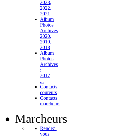
2023,
2022,
2021
Album
Photos
Archives
2020,
2019,
2018
Album
Photos
Archives
:
2017
...
Contacts
coureurs
Contacts
marcheurs
Marcheurs
Rendez-
vous
...