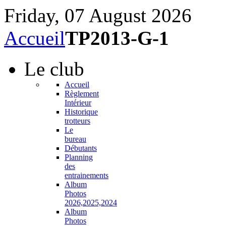
Friday, 07 August 2026
Accueil
TP2013-G-1
Le
club
Accueil
Règlement
Intérieur
Historique
trotteurs
Le
bureau
Débutants
Planning
des
entrainements
Album
Photos
2026,2025,2024
Album
Photos