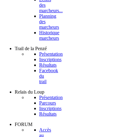
des
marcheurs...
Planning
des
marcheurs
Historique
marcheurs
Trail
de la Penzé
Présentation
Inscriptions
Résultats
Facebook
du
trail
Relais
du Loup
Présentation
Parcours
Inscriptions
Résultats
FORUM
Accès
au