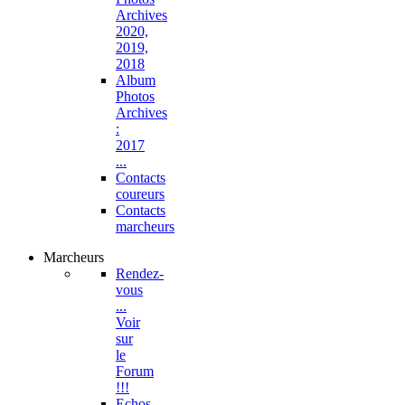
Archives
2020,
2019,
2018
Album
Photos
Archives
:
2017
...
Contacts
coureurs
Contacts
marcheurs
Marcheurs
Rendez-
vous
...
Voir
sur
le
Forum
!!!
Echos