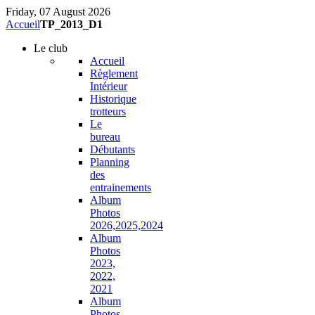
Friday, 07 August 2026
Accueil
TP_2013_D1
Le
club
Accueil
Règlement
Intérieur
Historique
trotteurs
Le
bureau
Débutants
Planning
des
entrainements
Album
Photos
2026,2025,2024
Album
Photos
2023,
2022,
2021
Album
Photos