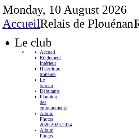
Monday, 10 August 2026
Accueil
Relais de Plouénan
R
Le
club
Accueil
Règlement
Intérieur
Historique
trotteurs
Le
bureau
Débutants
Planning
des
entrainements
Album
Photos
2026,2025,2024
Album
Photos