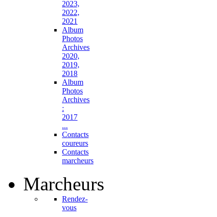
2023,
2022,
2021
Album
Photos
Archives
2020,
2019,
2018
Album
Photos
Archives
:
2017
...
Contacts
coureurs
Contacts
marcheurs
Marcheurs
Rendez-
vous
...