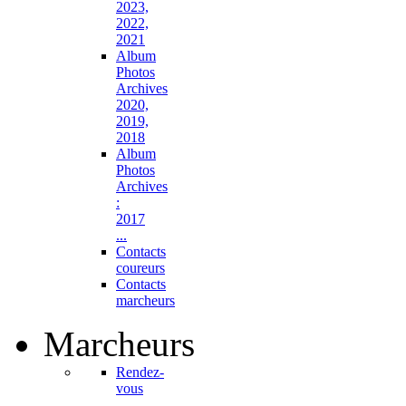
2023,
2022,
2021
Album
Photos
Archives
2020,
2019,
2018
Album
Photos
Archives
:
2017
...
Contacts
coureurs
Contacts
marcheurs
Marcheurs
Rendez-
vous
...