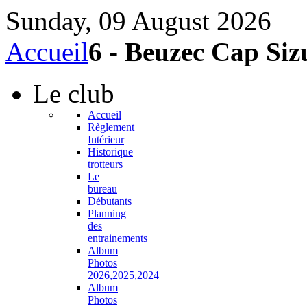
Sunday, 09 August 2026
Accueil
6 - Beuzec Cap Siz
Le
club
Accueil
Règlement
Intérieur
Historique
trotteurs
Le
bureau
Débutants
Planning
des
entrainements
Album
Photos
2026,2025,2024
Album
Photos