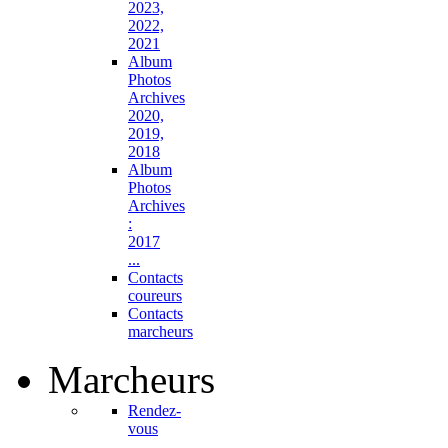
2023,
2022,
2021
Album
Photos
Archives
2020,
2019,
2018
Album
Photos
Archives
:
2017
...
Contacts
coureurs
Contacts
marcheurs
Marcheurs
Rendez-
vous
...