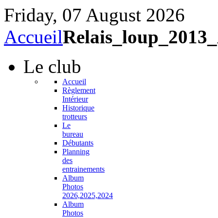
Friday, 07 August 2026
Accueil
Relais_loup_2013
Le
club
Accueil
Règlement
Intérieur
Historique
trotteurs
Le
bureau
Débutants
Planning
des
entrainements
Album
Photos
2026,2025,2024
Album
Photos