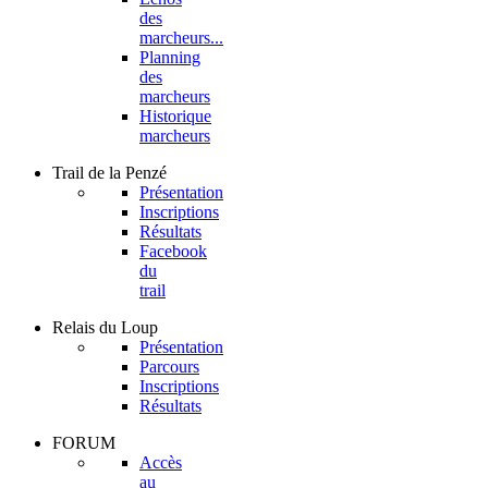
des
marcheurs...
Planning
des
marcheurs
Historique
marcheurs
Trail
de la Penzé
Présentation
Inscriptions
Résultats
Facebook
du
trail
Relais
du Loup
Présentation
Parcours
Inscriptions
Résultats
FORUM
Accès
au