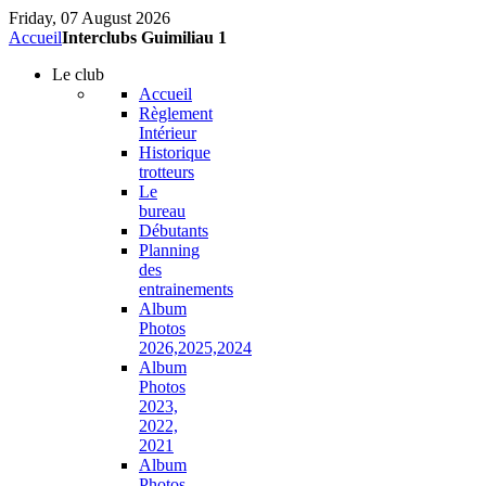
Friday, 07 August 2026
Accueil
Interclubs Guimiliau 1
Le
club
Accueil
Règlement
Intérieur
Historique
trotteurs
Le
bureau
Débutants
Planning
des
entrainements
Album
Photos
2026,2025,2024
Album
Photos
2023,
2022,
2021
Album
Photos