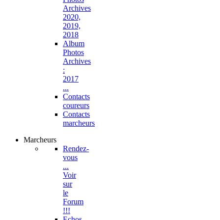
Archives
2020,
2019,
2018
Album
Photos
Archives
:
2017
...
Contacts
coureurs
Contacts
marcheurs
Marcheurs
Rendez-
vous
...
Voir
sur
le
Forum
!!!
Echos