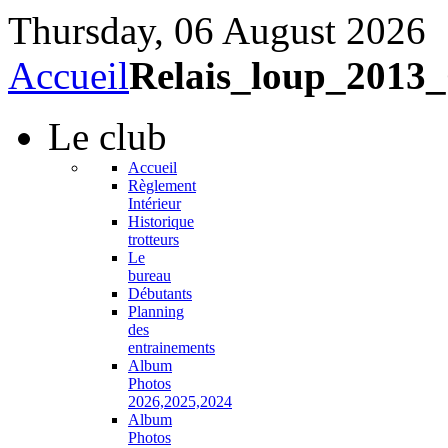
Thursday, 06 August 2026
Accueil
Relais_loup_201
Le
club
Accueil
Règlement
Intérieur
Historique
trotteurs
Le
bureau
Débutants
Planning
des
entrainements
Album
Photos
2026,2025,2024
Album
Photos