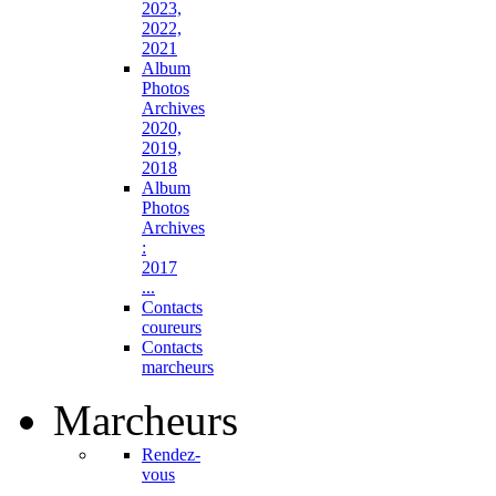
2023,
2022,
2021
Album
Photos
Archives
2020,
2019,
2018
Album
Photos
Archives
:
2017
...
Contacts
coureurs
Contacts
marcheurs
Marcheurs
Rendez-
vous
...