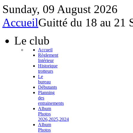
Sunday, 09 August 2026
Accueil
Guitté du 18 au 21
Le
club
Accueil
Règlement
Intérieur
Historique
trotteurs
Le
bureau
Débutants
Planning
des
entrainements
Album
Photos
2026,2025,2024
Album
Photos