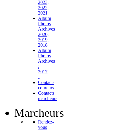
2023,
2022,
2021
Album
Photos
Archives
2020,
2019,
2018
Album
Photos
Archives
:
2017
...
Contacts
coureurs
Contacts
marcheurs
Marcheurs
Rendez-
vous
...