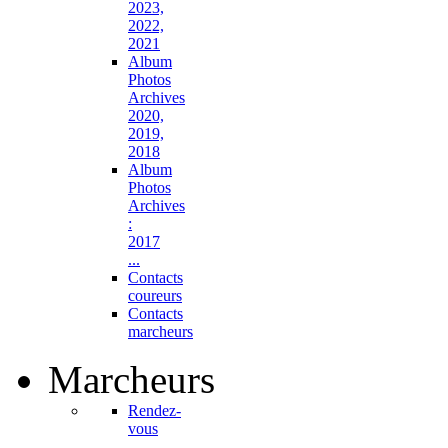
2023,
2022,
2021
Album
Photos
Archives
2020,
2019,
2018
Album
Photos
Archives
:
2017
...
Contacts
coureurs
Contacts
marcheurs
Marcheurs
Rendez-
vous
...