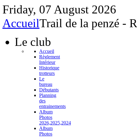
Friday, 07 August 2026
Accueil
Trail de la penzé -
Le
club
Accueil
Règlement
Intérieur
Historique
trotteurs
Le
bureau
Débutants
Planning
des
entrainements
Album
Photos
2026,2025,2024
Album
Photos