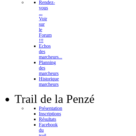
Rendez-
vous
...
Voir
sur
le
Forum
!!!
Echos
des
marcheurs...
Planning
des
marcheurs
Historique
marcheurs
Trail
de la Penzé
Présentation
Inscriptions
Résultats
Facebook
du
trail