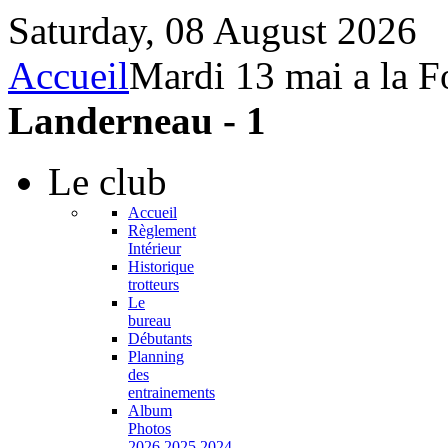
Saturday, 08 August 2026
Accueil
Mardi 13 mai a la F
Landerneau - 1
Le
club
Accueil
Règlement
Intérieur
Historique
trotteurs
Le
bureau
Débutants
Planning
des
entrainements
Album
Photos
2026,2025,2024