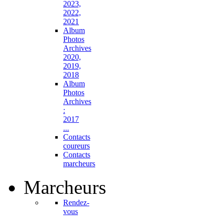
2023,
2022,
2021
Album
Photos
Archives
2020,
2019,
2018
Album
Photos
Archives
:
2017
...
Contacts
coureurs
Contacts
marcheurs
Marcheurs
Rendez-
vous
...