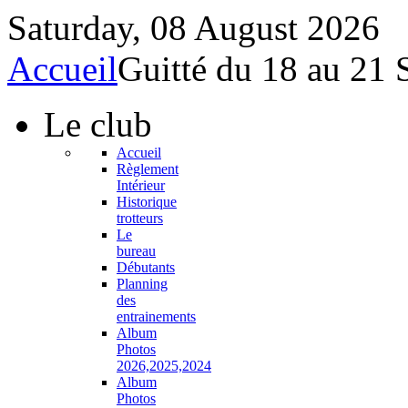
Saturday, 08 August 2026
Accueil
Guitté du 18 au 21
Le
club
Accueil
Règlement
Intérieur
Historique
trotteurs
Le
bureau
Débutants
Planning
des
entrainements
Album
Photos
2026,2025,2024
Album
Photos