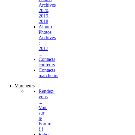
Archives
2020,
2019,
2018
Album
Photos
Archives
:
2017
...
Contacts
coureurs
Contacts
marcheurs
Marcheurs
Rendez-
vous
...
Voir
sur
le
Forum
!!!
Echos