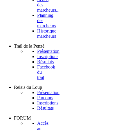
des
marcheurs...
Planning
des
marcheurs
Historique
marcheurs
Trail
de la Penzé
Présentation
Inscriptions
Résultats
Facebook
du
trail
Relais
du Loup
Présentation
Parcours
Inscriptions
Résultats
FORUM
Accès
au