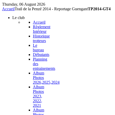
Thursday, 06 August 2026
Accueil
Trail de la Penzé 2014 - Reportage Guengant
TP2014-GT4
Le
club
Accueil
Règlement
Intérieur
Historique
trotteurs
Le
bureau
Débutants
Planning
des
entrainements
Album
Photos
2026,2025,2024
Album
Photos
2023,
2022,
2021
Album
Photos