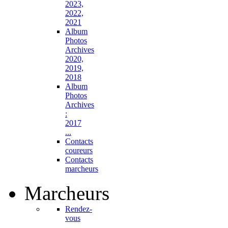
2023,
2022,
2021
Album
Photos
Archives
2020,
2019,
2018
Album
Photos
Archives
:
2017
...
Contacts
coureurs
Contacts
marcheurs
Marcheurs
Rendez-
vous
...