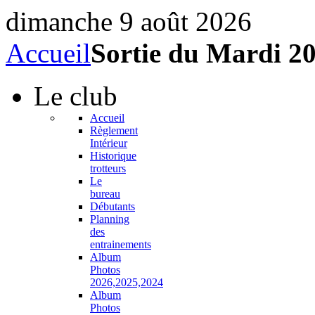
dimanche 9 août 2026
Accueil
Sortie du Mardi 20
Le
club
Accueil
Règlement
Intérieur
Historique
trotteurs
Le
bureau
Débutants
Planning
des
entrainements
Album
Photos
2026,2025,2024
Album
Photos