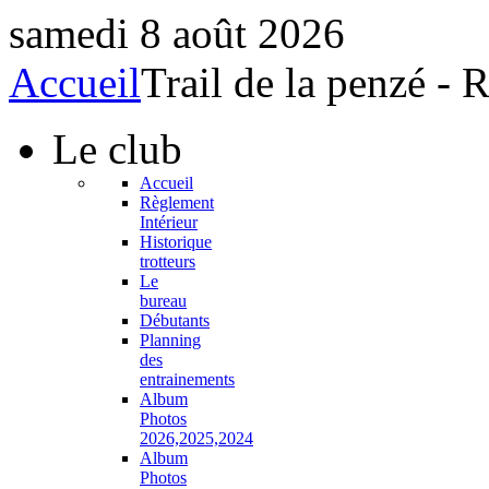
samedi 8 août 2026
Accueil
Trail de la penzé -
Le
club
Accueil
Règlement
Intérieur
Historique
trotteurs
Le
bureau
Débutants
Planning
des
entrainements
Album
Photos
2026,2025,2024
Album
Photos