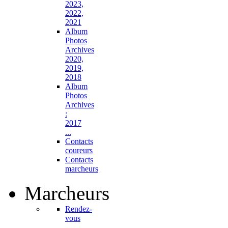
2023,
2022,
2021
Album
Photos
Archives
2020,
2019,
2018
Album
Photos
Archives
:
2017
...
Contacts
coureurs
Contacts
marcheurs
Marcheurs
Rendez-
vous
...