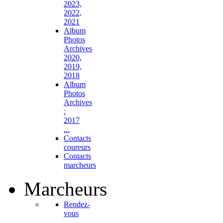
2023,
2022,
2021
Album
Photos
Archives
2020,
2019,
2018
Album
Photos
Archives
:
2017
...
Contacts
coureurs
Contacts
marcheurs
Marcheurs
Rendez-
vous
...