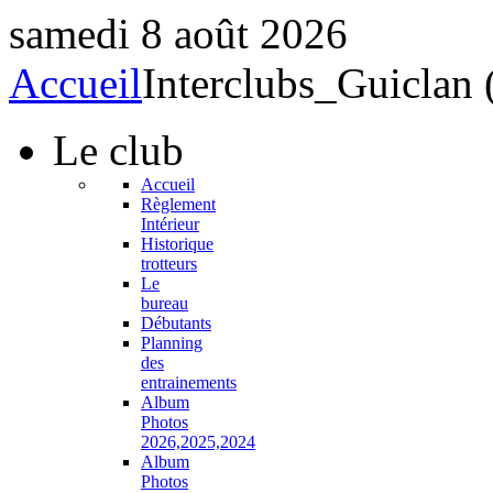
samedi 8 août 2026
Accueil
Interclubs_Guiclan 
Le
club
Accueil
Règlement
Intérieur
Historique
trotteurs
Le
bureau
Débutants
Planning
des
entrainements
Album
Photos
2026,2025,2024
Album
Photos