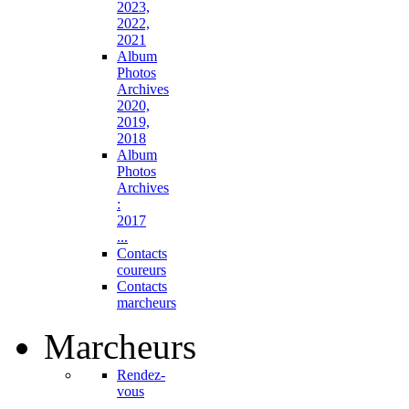
2023,
2022,
2021
Album
Photos
Archives
2020,
2019,
2018
Album
Photos
Archives
:
2017
...
Contacts
coureurs
Contacts
marcheurs
Marcheurs
Rendez-
vous
...