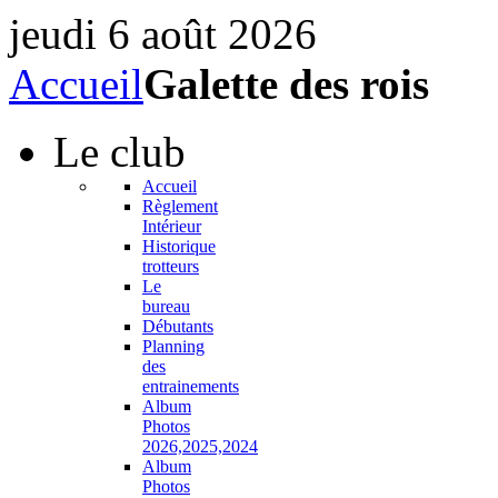
jeudi 6 août 2026
Accueil
Galette des rois
Le
club
Accueil
Règlement
Intérieur
Historique
trotteurs
Le
bureau
Débutants
Planning
des
entrainements
Album
Photos
2026,2025,2024
Album
Photos