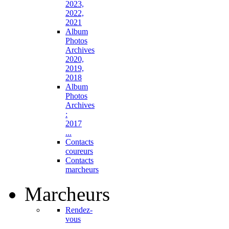
2023,
2022,
2021
Album
Photos
Archives
2020,
2019,
2018
Album
Photos
Archives
:
2017
...
Contacts
coureurs
Contacts
marcheurs
Marcheurs
Rendez-
vous
...