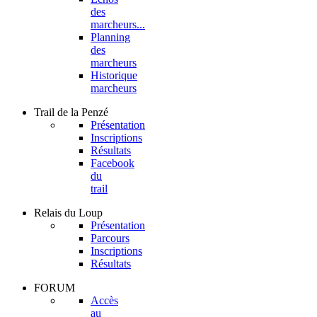
des
marcheurs...
Planning
des
marcheurs
Historique
marcheurs
Trail
de la Penzé
Présentation
Inscriptions
Résultats
Facebook
du
trail
Relais
du Loup
Présentation
Parcours
Inscriptions
Résultats
FORUM
Accès
au