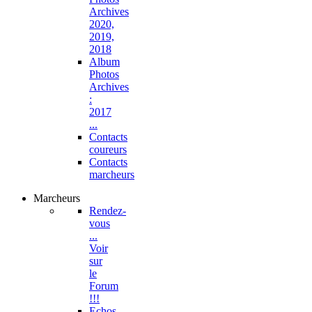
Archives
2020,
2019,
2018
Album
Photos
Archives
:
2017
...
Contacts
coureurs
Contacts
marcheurs
Marcheurs
Rendez-
vous
...
Voir
sur
le
Forum
!!!
Echos