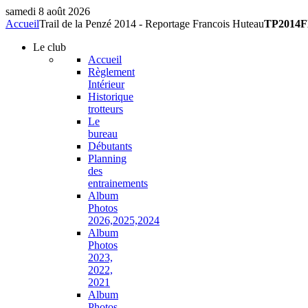
samedi 8 août 2026
Accueil
Trail de la Penzé 2014 - Reportage Francois Huteau
TP2014F
Le
club
Accueil
Règlement
Intérieur
Historique
trotteurs
Le
bureau
Débutants
Planning
des
entrainements
Album
Photos
2026,2025,2024
Album
Photos
2023,
2022,
2021
Album
Photos