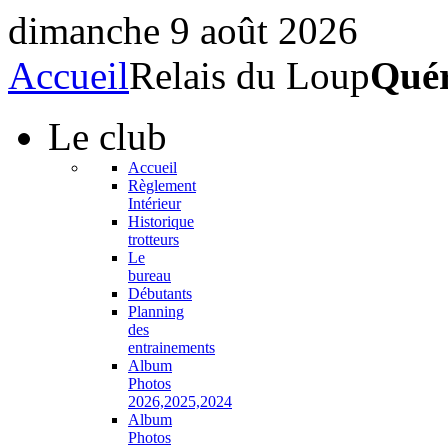
dimanche 9 août 2026
Accueil
Relais du Loup
Qué
Le
club
Accueil
Règlement
Intérieur
Historique
trotteurs
Le
bureau
Débutants
Planning
des
entrainements
Album
Photos
2026,2025,2024
Album
Photos