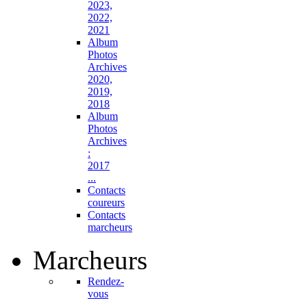
2023,
2022,
2021
Album
Photos
Archives
2020,
2019,
2018
Album
Photos
Archives
:
2017
...
Contacts
coureurs
Contacts
marcheurs
Marcheurs
Rendez-
vous
...