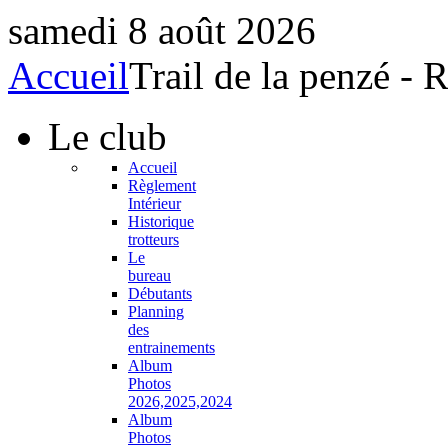
samedi 8 août 2026
Accueil
Trail de la penzé -
Le
club
Accueil
Règlement
Intérieur
Historique
trotteurs
Le
bureau
Débutants
Planning
des
entrainements
Album
Photos
2026,2025,2024
Album
Photos