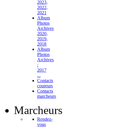
2023,
2022,
2021
Album
Photos
Archives
2020,
2019,
2018
Album
Photos
Archives
:
2017
...
Contacts
coureurs
Contacts
marcheurs
Marcheurs
Rendez-
vous
...