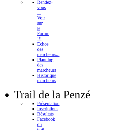
Rendez-
vous
...
Voir
sur
le
Forum
!!!
Echos
des
marcheurs...
Planning
des
marcheurs
Historique
marcheurs
Trail
de la Penzé
Présentation
Inscriptions
Résultats
Facebook
du
trail