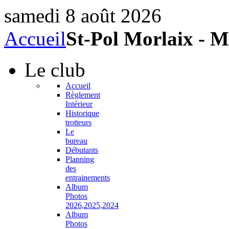
samedi 8 août 2026
Accueil
St-Pol Morlaix - M
Le
club
Accueil
Règlement
Intérieur
Historique
trotteurs
Le
bureau
Débutants
Planning
des
entrainements
Album
Photos
2026,2025,2024
Album
Photos