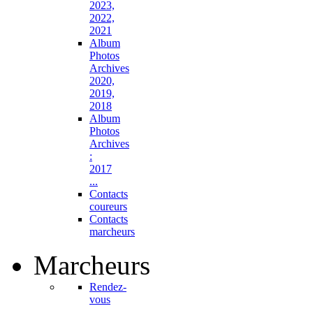
2023,
2022,
2021
Album
Photos
Archives
2020,
2019,
2018
Album
Photos
Archives
:
2017
...
Contacts
coureurs
Contacts
marcheurs
Marcheurs
Rendez-
vous
...