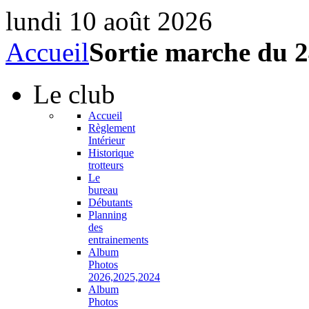
lundi 10 août 2026
Accueil
Sortie marche du 2
Le
club
Accueil
Règlement
Intérieur
Historique
trotteurs
Le
bureau
Débutants
Planning
des
entrainements
Album
Photos
2026,2025,2024
Album
Photos