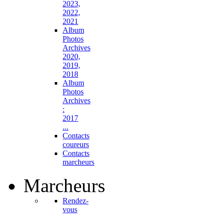
2023,
2022,
2021
Album
Photos
Archives
2020,
2019,
2018
Album
Photos
Archives
:
2017
...
Contacts
coureurs
Contacts
marcheurs
Marcheurs
Rendez-
vous
...