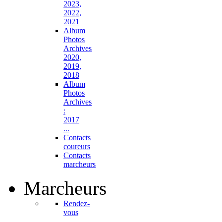
2023,
2022,
2021
Album
Photos
Archives
2020,
2019,
2018
Album
Photos
Archives
:
2017
...
Contacts
coureurs
Contacts
marcheurs
Marcheurs
Rendez-
vous
...