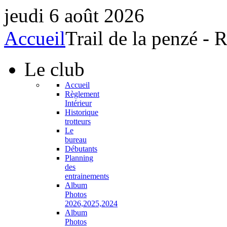
jeudi 6 août 2026
Accueil
Trail de la penzé -
Le
club
Accueil
Règlement
Intérieur
Historique
trotteurs
Le
bureau
Débutants
Planning
des
entrainements
Album
Photos
2026,2025,2024
Album
Photos